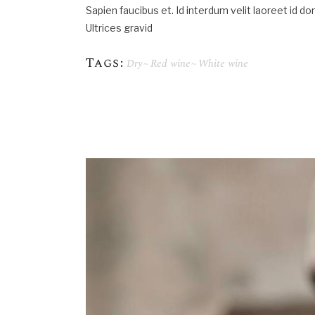
Sapien faucibus et. Id interdum velit laoreet id d
Ultrices gravid
Tags:
Dry
Red wine
White wine