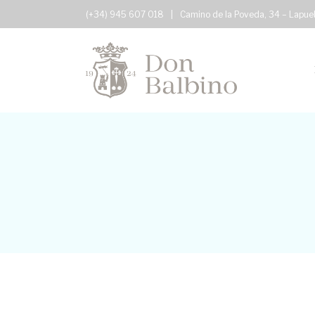
(+34) 945 607 018
|
Camino de la Poveda, 34 – Lapue