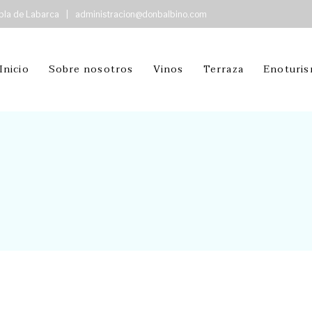
bla de Labarca
|
administracion@donbalbino.com
Inicio
Sobre nosotros
Vinos
Terraza
Enoturi