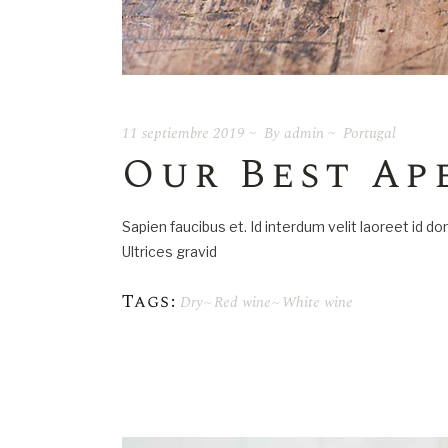
11 septiembre 2019
By
admin
Portugal
Our Best Ap
Sapien faucibus et. Id interdum velit laoreet id d
Ultrices gravid
Tags:
Dry
Red wine
White wine