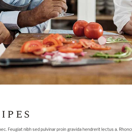
ipes
onec. Feugiat nibh sed pulvinar proin gravida hendrerit lectus a. Rho