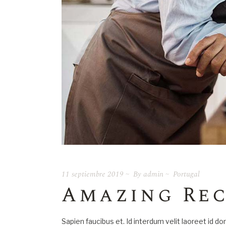
11 septiembre 2019
By
admin
Portugal
Amazing Rec
Sapien faucibus et. Id interdum velit laoreet id d